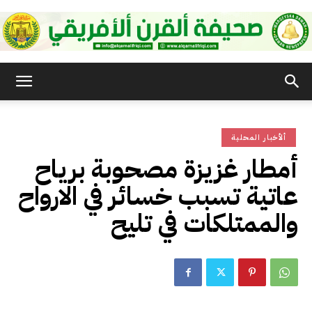
صحيفة
ألأخبار المحلية
القرن
أمطار غزيزة مصحوبة برياح
عاتية تسبب خسائر في الارواح
الأفريقي
والممتلكات في تليح