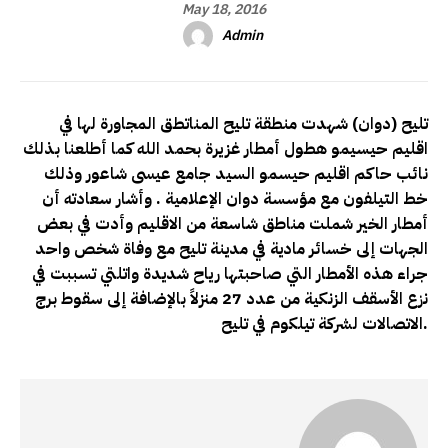
May 18, 2016
Admin
تليح (دوان) شهدت منطقة تليح المناتطق المجاورة لها في
اقليم حيسيمو هطول أمطار غزيرة بحمد الله كما أطلعنا بذلك
نائب حاكم اقليم حيسمو السيد جامع عيسى شاعور وذلك
خط التيلفون مع مؤسسة دوان الإعلامية . وأشار سعادته أن
أمطار الخير شملت مناطق شاسعة من الاقليم وأدت في بعض
الجهات إلى خسائر مادية في مدينة تليح مع وفاة شخص واحد
جراء هذه الأمطار التي صاحبتها رياح شديدة واتلتي تسببت في
نزع الأسقف الزنكية من عدد 27 منزلاً بالإضافة إلى سقوط برج
الاتصالات لشركة تيلكوم في تليح.