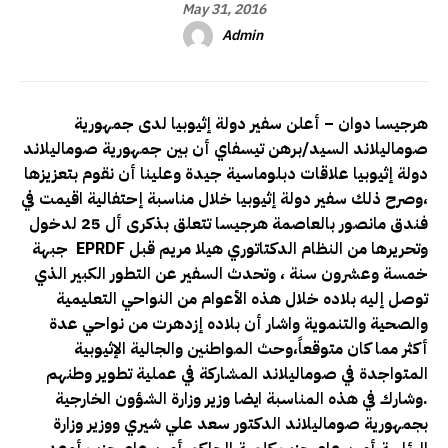
May 31, 2016
Admin
هرجيسا دوان – أعلن سفير دولة إثيوبيا لدى جمهورية
صوماليلاند السيد/برهن تيسفاي أن بين جمهورية صوماليلاند
دولة إثيوبيا علاقات دبلوماسية جيدة وعلينا أن نقوم بتعزيزها
،وصرح ذلك سفير دولة إثيوبيا خلال مناسبة إحتفالية اقيمت في
فندق مانصور بالعاصمة هرجيسا تتعلق بذكرى أل 25 لدخول
جبهة EPRDF وتحريرها من النظام الدكتاتوري هيلا مريم قبل
خمسة وعشرون سنة ، وتحدث السفير عن التطور الكبير الذي
توصل إليه بلاده خلال هذه الأعوام من النواحي التعليمية
والصحية والتنموية واشار أن بلاده إزدهرت من نواحي عدة
أكثر مما كان متوقعاً،وحث المواطنين والجالية الإثيوبية
المتواجدة في صوماليلاند المشاركة في عملية تطوير وطنهم
.وشارك في هذه المناسبة ايضا وزير وزارة الشؤون الخارجية
بجمهورية صوماليلاند الدكتور سعد علي شيري ووزير وزارة