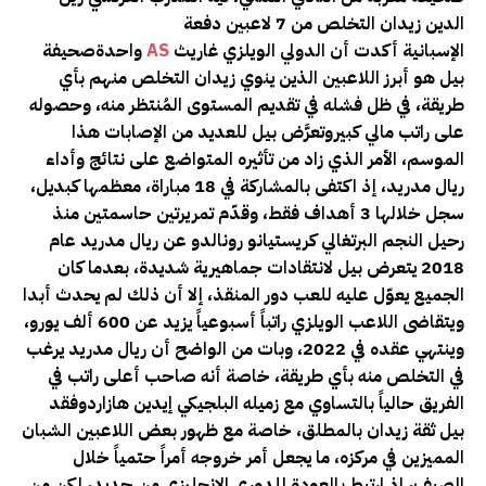
الدين زيدان التخلص من 7 لاعبين دفعة
الإسبانية أكدت أن الدولي الويلزي غاريث
AS
واحدةصحيفة
بيل هو أبرز اللاعبين الذين ينوي زيدان التخلص منهم بأي
طريقة، في ظل فشله في تقديم المستوى المُنتظر منه، وحصوله
على راتب مالي كبيروتعرَّض بيل للعديد من الإصابات هذا
الموسم، الأمر الذي زاد من تأثيره المتواضع على نتائج وأداء
ريال مدريد، إذ اكتفى بالمشاركة في 18 مباراة، معظمها كبديل،
سجل خلالها 3 أهداف فقط، وقدّم تمريرتين حاسمتين
منذ
رحيل النجم البرتغالي كريستيانو رونالدو عن ريال مدريد عام
2018 يتعرض بيل لانتقادات جماهيرية شديدة، بعدما كان
الجميع يعوّل عليه للعب دور المنقذ، إلا أن ذلك لم يحدث أبدا
ويتقاضى اللاعب الويلزي راتباً أسبوعياً يزيد عن 600 ألف يورو،
وينتهي عقده في 2022، وبات من الواضح أن ريال مدريد يرغب
في التخلص منه بأي طريقة، خاصة أنه صاحب أعلى راتب في
الفريق حالياً بالتساوي مع زميله البلجيكي إيدين هازاردوفقد
بيل ثقة زيدان بالمطلق، خاصة مع ظهور بعض اللاعبين الشبان
المميزين في مركزه، ما يجعل أمر خروجه أمراً حتمياً خلال
الصيف، إذ ارتبط بالعودة للدوري الإنجليزي من جديد، لكن من