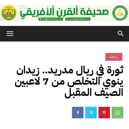
صحيفة
رياضة
القرن
ثورة في ريال مدريد.. زيدان
ينوي التخلص من 7 لاعبين
الأفريقي
الصيف المقبل