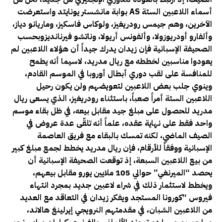
AS أسماء اللاعبين الستة
بوابة مانشستر يونايتد واستعرضت
الآخرين، وهم جيمس رودريغيز، ولوكاس فاسكيز، وماريانو دياز،
وألفارو أودريوزولا، وألفونس أريولا، وناتشو فيرنانديزوبحسب
الصحيفة الإسبانية فإن زيدان يدرك جيداً أن هؤلاء اللاعبين لم
يعودوا مناسبين لخططه مع ريال مدريد، لاسيما أنه يطمح
للمنافسة على لقب دوري أبطال أوروبا في الموسم القادم،
وينوي جلب بعض اللاعبين لتعويضهم ولن يكون رحيل
اللاعبين الستة أمراً صعباً، باستثناء رودريغيز، الذي يسعى ريال
مدريد للحصول على مبلغ جيد مقابل بيعه، في ظل بقاء موسم
واحد فقط على نهاية عقده، علماً أنه تلقّى عدة عروض في
الصيف الماضي، لكنه تمسك بالبقاء مع فريق العاصمة
الإسبانية ووفقاً للأرقام، فإن ريال مدريد يخطط لجمع مبلغ كبير
من بيع اللاعبين السبعة، إذ توقعت الصحيفة الإسبانية أن
يحصد “الميرنغي” حوالي 105 ملايين يورو مقابل بيعهم،
ويخطط لاستثمار ذلك في شراء لاعبين جديد بمجرد انتهاء
فيروس “كورونا المستجد ويفكر زيدان في التعاقد مع العديد
من اللاعبين الشبان، في مقدمتهم النرويجي إيرلينغ هالاند،