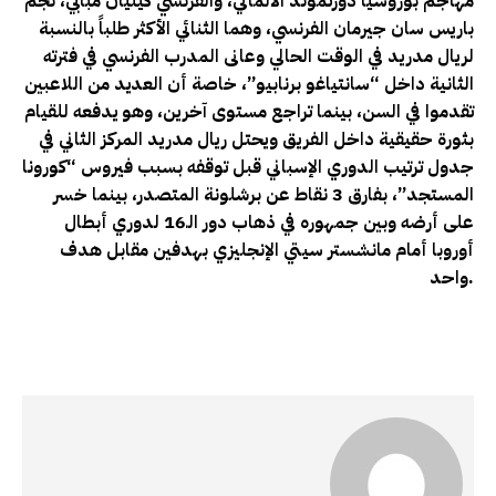
مهاجم بوروسيا دورتموند الألماني، والفرنسي كيليان مبابي، نجم
باريس سان جيرمان الفرنسي، وهما الثنائي الأكثر طلباً بالنسبة
لريال مدريد في الوقت الحالي وعانى المدرب الفرنسي في فترته
الثانية داخل “سانتياغو برنابيو”، خاصة أن العديد من اللاعبين
تقدموا في السن، بينما تراجع مستوى آخرين، وهو يدفعه للقيام
بثورة حقيقية داخل الفريق ويحتل ريال مدريد المركز الثاني في
جدول ترتيب الدوري الإسباني قبل توقفه بسبب فيروس “كورونا
المستجد”، بفارق 3 نقاط عن برشلونة المتصدر، بينما خسر
على أرضه وبين جمهوره في ذهاب دور الـ16 لدوري أبطال
أوروبا أمام مانشستر سيتي الإنجليزي بهدفين مقابل هدف
واحد.