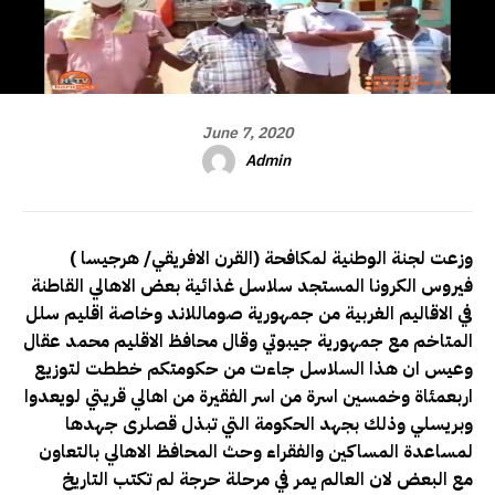
June 7, 2020
Admin
( القرن الافريقي/ هرجيسا) وزعت لجنة الوطنية لمكافحة
فيروس الكرونا المستجد سلاسل غذائية بعض الاهالي القاطنة
في الاقاليم الغربية من جمهورية صوماللاند وخاصة اقليم سلل
المتاخم مع جمهورية جيبوتي وقال محافظ الاقليم محمد عقال
وعيس ان هذا السلاسل جاءت من حكومتكم خططت لتوزيع
اربعمئاة وخمسين اسرة من اسر الفقيرة من اهالي قريتي لويعدوا
وبريسلي وذلك بجهد الحكومة التي تبذل قصلرى جهدها
لمساعدة المساكين والفقراء وحث المحافظ الاهالي بالتعاون
مع البعض لان العالم يمر في مرحلة حرجة لم تكتب التاريخ