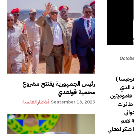
Octobe
ة الزراعية معالي الوزير احمد مؤمن صيد وذلك عندما أرسلت منظمة الغذاء والزراعة
رئيس الجمهورية يفتتح مشروع
د الذي
محمية قولعدي
ا طائرتين عاموديتين
September 13, 2025
ألأخبار العالمية
طائرات
وانى
ة لامم
شكر الاهالي