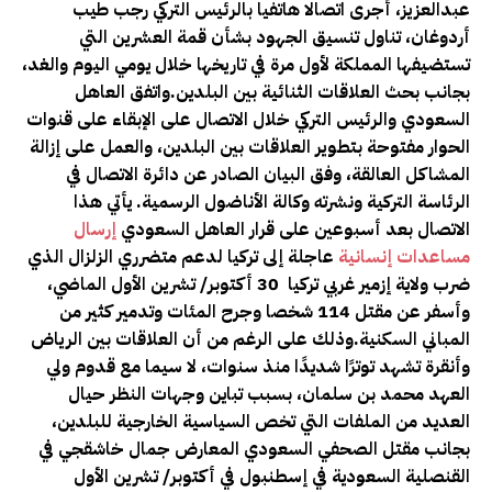
عبدالعزيز، أجرى اتصالا هاتفيا بالرئيس التركي رجب طيب
أردوغان، تناول تنسيق الجهود بشأن قمة العشرين التي
تستضيفها المملكة لأول مرة في تاريخها خلال يومي اليوم والغد،
بجانب بحث العلاقات الثنائية بين البلدين.واتفق العاهل
السعودي والرئيس التركي خلال الاتصال على الإبقاء على قنوات
الحوار مفتوحة بتطوير العلاقات بين البلدين، والعمل على إزالة
المشاكل العالقة، وفق البيان الصادر عن دائرة الاتصال في
الرئاسة التركية ونشرته وكالة الأناضول الرسمية. يأتي هذا
الاتصال بعد أسبوعين على قرار العاهل السعودي
إرسال
مساعدات إنسانية
عاجلة إلى تركيا لدعم متضرري الزلزال الذي
ضرب ولاية إزمير غربي تركيا 30 أكتوبر/ تشرين الأول الماضي،
وأسفر عن مقتل 114 شخصا وجرح المئات وتدمير كثير من
المباني السكنية.وذلك على الرغم من أن العلاقات بين الرياض
وأنقرة تشهد توترًا شديدًا منذ سنوات، لا سيما مع قدوم ولي
العهد محمد بن سلمان، بسبب تباين وجهات النظر حيال
العديد من الملفات التي تخص السياسية الخارجية للبلدين،
بجانب مقتل الصحفي السعودي المعارض جمال خاشقجي في
القنصلية السعودية في إسطنبول في أكتوبر/ تشرين الأول