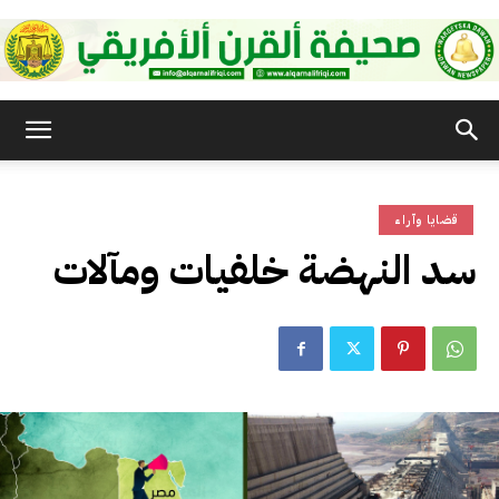
صحيفة
قضايا وآراء
القرن
سد النهضة خلفيات ومآلات
الأفريقي