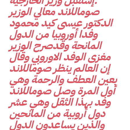
.إستقبل وزير الخارجية
صوماللاند معالي الوزير
الدكتور عيسى كيد محمود
وفدا أوروبيا من الدول
المانحة وقدصرح الوزير
مغزى الوفد الاوروبي وقال
إن العالم ينظر صوماللاند
بعين العطف والرحمة وهي
أول المرة وصل صوماللاند
وفد بهذا الثقل وهي عشر
دول أروبية من المانحين
والذين يساعدون الدول