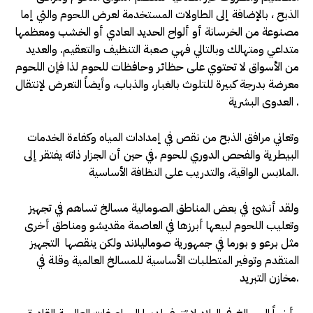
الذبح ، بالإضافة إلى الطاولات المستخدمة لعرض اللحوم والتي إما
مصنوعة من الخرسانة أو ألواح الحديد العادي أو الخشب ومعظمها
متداعي ومتهالك وبالتالي فهي صعبة التنظيف والتعقيم. والعديد
من الأسواق لا تحتوي على حظائر وحافظات للحوم لذا فإن اللحوم
معرضة بدرجة كبيرة للتلوث بالغبار، والذباب، وأيضاً التعرض لإنتقال
العدوى البشرية .
وتعاني مرافق الذبح من نقص في إمدادات المياه وكفاءة الخدمات
البيطرية والفحص الدوري للحوم ،في حين أن الجزار ذاته يفتقر إلى
الملابس الواقية، والتدريب على النظافة الأساسية.
ولقد أنشئ في بعض المناطق الصومالية مسالخ تساهم في تجهيز
وتعليب اللحوم لبيعها أبرزها في العاصمة مقديشو ومناطق أخرى
مثل برعو و بورما في جمهورية صوماليلاند ولكن ينقصها التجهيز
المتقدم وتوفير المتطلبات الأساسية للمسالخ العالمية وقلة في
مخازن التبريد.