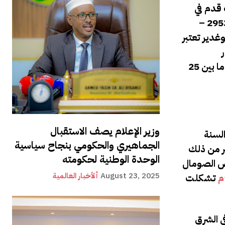
عة آلاف قدم في
وسط وشرق البلاد.الجزء الشمالي من المنطقة جبلي، ومرتفع فبصورة عامة. ويتراوح الارتفاع ما بين 900 و2100 مترا (2953 –
غدير تعتبر
المانغروف. تعتبر المنطقة – بشكل عام – شبه قاحلة، مع متوسط درجات حرارة يومية تتراوح ما بين 25C إلى 35C, بينما الرطوبة
وزير الإعلام يصف الاستقبال
Jiilaa تشمل
الجماهيري والحكومي بنجاح سياسية
بلاد, ويبلغ أكثر من ذلك
الوحدة الوطنية لحكومته
ض الصومال
August 23, 2025
ألأخبار العالمية
تشكلت
ي الشرق