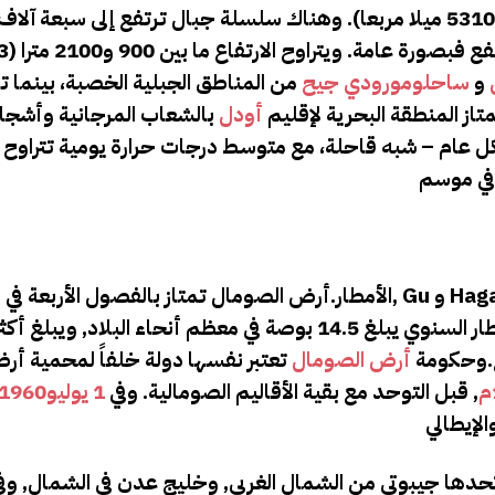
ميلا). وتبلغ مساحة أرض الصومال نحو 137600 كم2 (53100 ميلا مربعا). وهناك سلسلة جبال ترتفع إلى سب
و
ساحل
ومورودي جيح
من المناطق الجبلية الخصبة، بينما تو
ز المنطقة البحرية لإقليم
أودل
بالشعاب المرجانية وأشجار
الأمطار.أرض الصومال تمتاز بالفصول الأربعة في السنة, Gu و Hagaa تشمل فصلي الربيع والصيف, و Dayr وl
فصلي الخريف والشتاء على التوالي. ومتوسط هطول الأمطار السنوي يبلغ 14.5 بوصة في معظم أنحاء ال
وحكومة
أرض الصومال
تعتبر نفسها دولة خلفاً لمحمية أر
, قبل التوحد مع بقية الأقاليم الصومالية. وفي
1 يوليو
1960م
حدها جيبوتي من الشمال الغربي, وخليج عدن في الشمال, وف