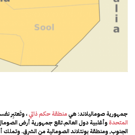
جمهورية صوماليلاند: هي
منطقة حكم ذاتي
، وتَعتبِر ن
المتحدة
وأغلبية دول العالم.تقع جمهورية أرض الصومال ف