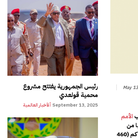
رئيس الجمهورية يفتتح مشروع
May 13
محمية قولعدي
September 13, 2025
ألأخبار العالمية
ب
الأمم
ا من
الجنوب, ومنطقة بونتلاند الصومالية من الشرق. وتملك أرض الصومال ساحلا طويلا على خليج عدن يمتد بطول 740 كم (460