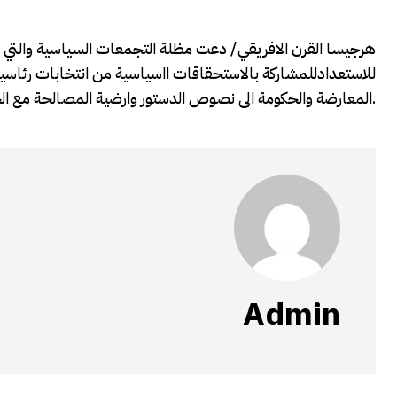
هرجيسا القرن الافريقي/ دعت مظلة التجمعات السياسية والت
للاستعدادللمشاركة بالاستحقاقات ااسياسية من انتخابات رئاسية 
المعارضة والحكومة الى نصوص الدستور وارضية المصالحة مع الحفاظ الامن واستقرار الوطن وعدم التصعيد واحداث الفوضى.
Admin