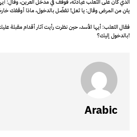
الذي كان على الثعلب عيادته، فوقف في مدخل العرين، وقال: أي
يئن من المرض وقال: يا ثعل! تفضّل بالدخول، ماذا أوقفك خارجً
فقال الثعلب: أيها الأسد، حين نظرت رأيت آثار أقدام مقبلة عليك
بالدخول إليك؟!
Arabic