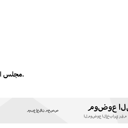
مجلس الوزراء يقرُّميزانيةالعامة لعام 2022.